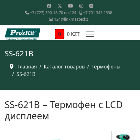
+7 (727) 390-18-70 вн.124
+7 701 345 2538
124@linkmaster.kz
0
0 KZT
SS-621B
Главная
Каталог товаров
Термофены
SS-621B
SS-621B – Термофен с LCD
дисплеем