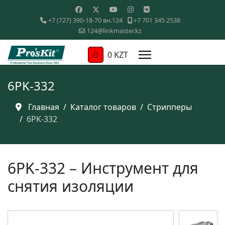
+7 (727) 390-18-70 вн.124
+7 701 345 2538
124@linkmaster.kz
0
0 KZT
6PK-332
Главная
Каталог товаров
Стрипперы
6PK-332
6PK-332 – Инструмент для
снятия изоляции