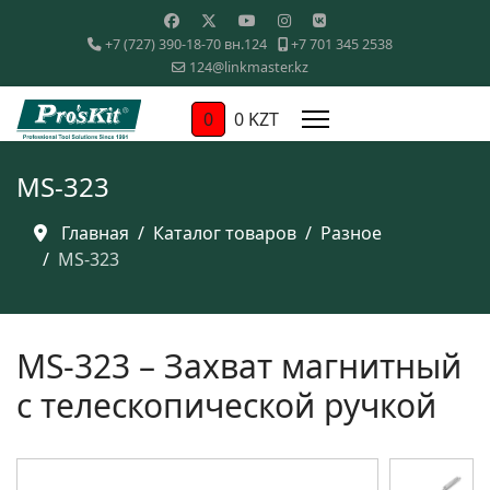
+7 (727) 390-18-70 вн.124
+7 701 345 2538
124@linkmaster.kz
0
0 KZT
MS-323
Главная
Каталог товаров
Разное
MS-323
MS-323 – Захват магнитный
с телескопической ручкой