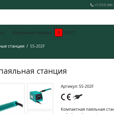
+7 (727) 390-
ты
Избранные товары:
0
0 KZT
ные станции
SS-202F
 паяльная станция
Артикул:
SS-202F
Компактная паяльная ст