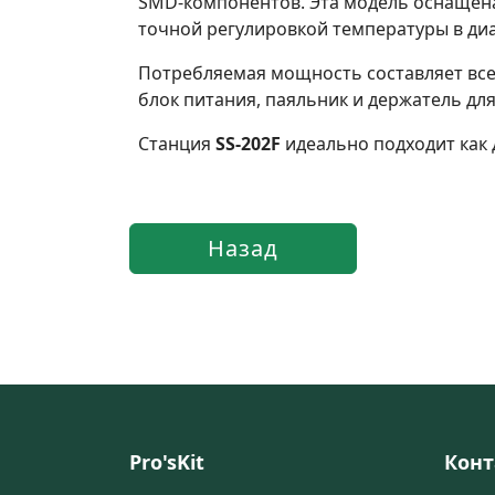
SMD-компонентов. Эта модель оснащена
точной регулировкой температуры в диап
Потребляемая мощность составляет всег
блок питания, паяльник и держатель для
Станция
SS-202F
идеально подходит как 
Pro'sKit
Конт