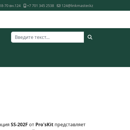
18-70 вн.124
+7 701 345 2538
124@linkmaster.kz
Поиск
анция
SS-202F
от
Pro'sKit
представляет