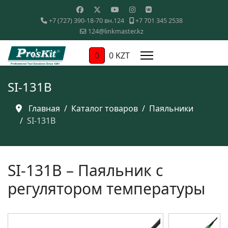
+7 (727) 390-18-70 вн.124
+7 701 345 2538
124@linkmaster.kz
0
0 KZT
SI-131B
Главная
Каталог товаров
Паяльники
SI-131B
SI-131B – Паяльник с
регулятором температуры