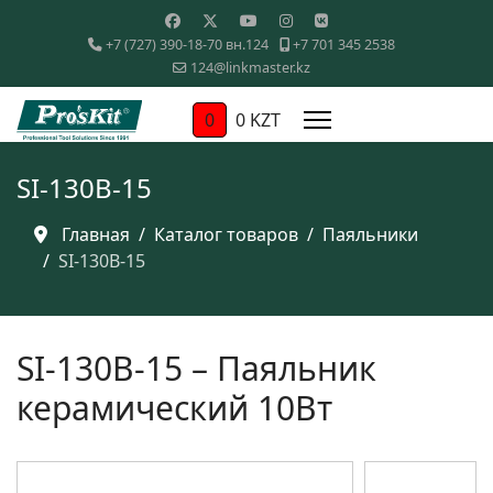
+7 (727) 390-18-70 вн.124
+7 701 345 2538
124@linkmaster.kz
0
0 KZT
SI-130B-15
Главная
Каталог товаров
Паяльники
SI-130B-15
SI-130B-15 – Паяльник
керамический 10Вт