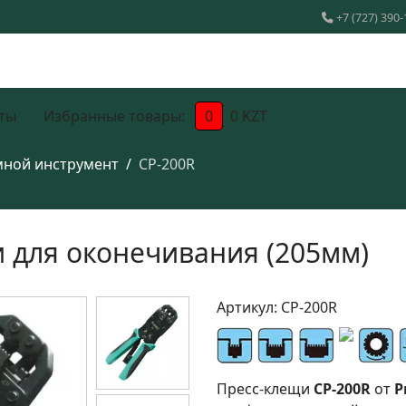
+7 (727) 390-
ты
Избранные товары:
0
0 KZT
ной инструмент
CP-200R
и для оконечивания (205мм)
Артикул:
CP-200R
Пресс-клещи
CP-200R
от
P