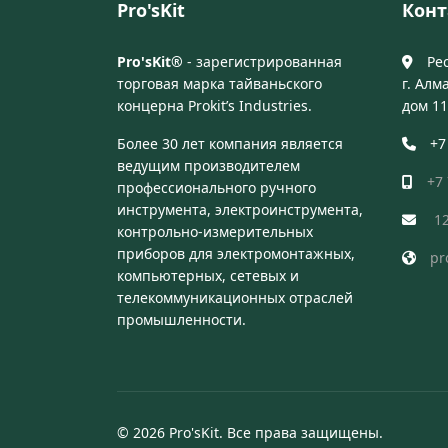
Pro'sKit
Конт
Pro'sKit®
- зарегистрированная
Ре
торговая марка тайваньского
г. Ал
концерна Prokit’s Industries.
дом 11
Более 30 лет компания является
+7
ведущим производителем
+7
профессионального ручного
инструмента, электроинструмента,
12
контрольно-измерительных
приборов для электромонтажных,
pr
компьютерных, сетевых и
телекоммуникационных отраслей
промышленности.
© 2026 Pro'sKit. Все права защищены.