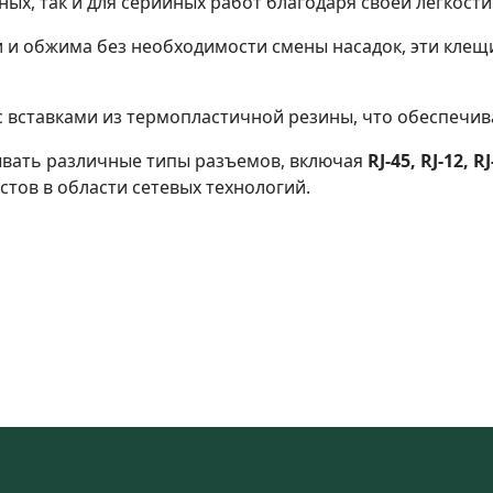
ых, так и для серийных работ благодаря своей легкости
 и обжима без необходимости смены насадок, эти кле
 вставками из термопластичной резины, что обеспечив
вать различные типы разъемов, включая
RJ-45, RJ-12, RJ
тов в области сетевых технологий.