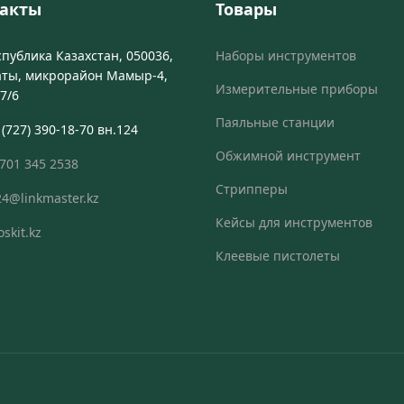
акты
Товары
спублика Казахстан, 050036,
Наборы инструментов
маты, микрорайон Мамыр-4,
Измерительные приборы
7/6
Паяльные станции
 (727) 390-18-70 вн.124
Обжимной инструмент
 701 345 2538
Стрипперы
4@linkmaster.kz
Кейсы для инструментов
oskit.kz
Клеевые пистолеты