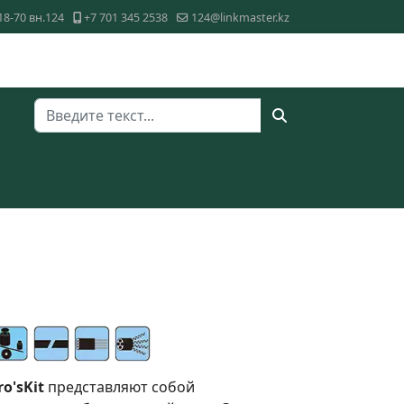
18-70 вн.124
+7 701 345 2538
124@linkmaster.kz
Поиск
ro'sKit
представляют собой