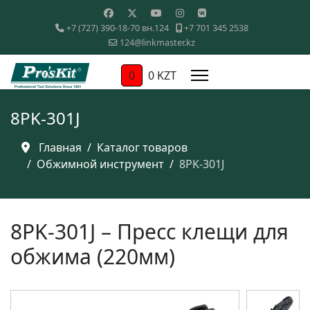
+7 (727) 390-18-70 вн.124
+7 701 345 2538
124@linkmaster.kz
0
0 KZT
8PK-301J
Главная
Каталог товаров
Обжимной инструмент
8PK-301J
8PK-301J – Пресс клещи для
обжима (220мм)