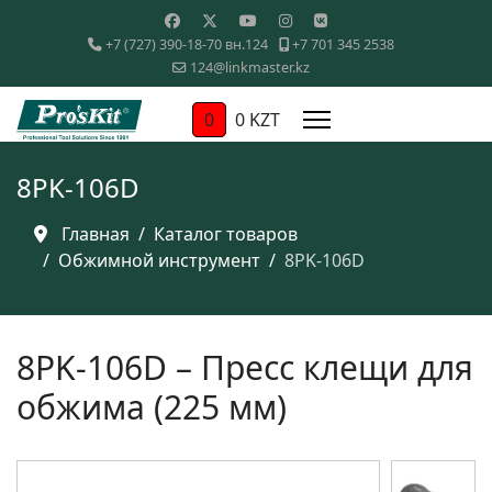
+7 (727) 390-18-70 вн.124
+7 701 345 2538
124@linkmaster.kz
0
0 KZT
8PK-106D
Главная
Каталог товаров
Обжимной инструмент
8PK-106D
8PK-106D – Пресс клещи для
обжима (225 мм)