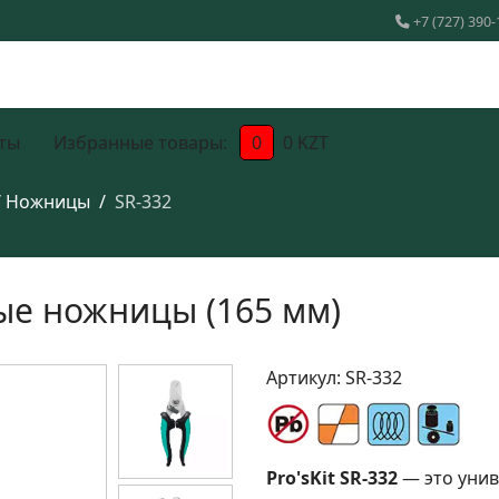
+7 (727) 390-
ты
Избранные товары:
0
0 KZT
/ Ножницы
SR-332
ые ножницы (165 мм)
Артикул:
SR-332
Pro'sKit SR-332
— это унив