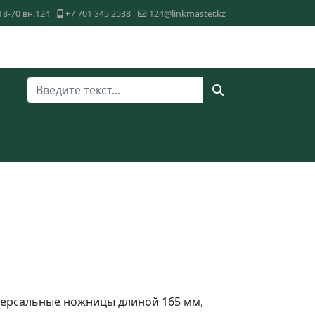
18-70 вн.124
+7 701 345 2538
124@linkmaster.kz
Поиск
ерсальные ножницы длиной 165 мм,