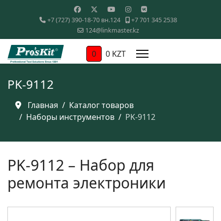
+7 (727) 390-18-70 вн.124
+7 701 345 2538
124@linkmaster.kz
0
0 KZT
PK-9112
Главная
Каталог товаров
Наборы инструментов
PK-9112
PK-9112 – Набор для
ремонта электроники