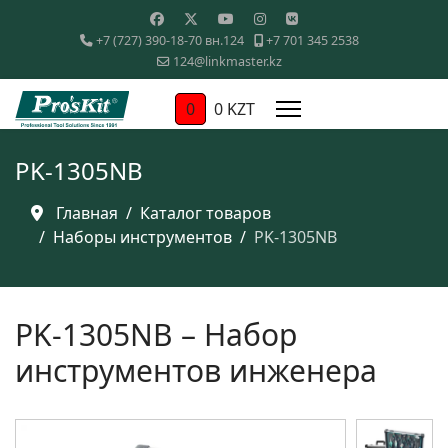
+7 (727) 390-18-70 вн.124
+7 701 345 2538
124@linkmaster.kz
0
0 KZT
PK-1305NB
Главная
Каталог товаров
Наборы инструментов
PK-1305NB
PK-1305NB – Набор
инструментов инженера