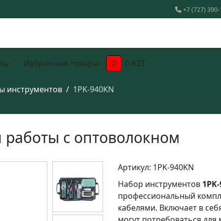
+7 (727) 390-
ты
Избранные товары:
0
0 KZT
ы инструментов
1PK-940KN
я работы с оптоволокном
Артикул:
1PK-940KN
Набор инструментов
1PK
профессиональный компл
кабелями. Включает в се
могут потребоваться для