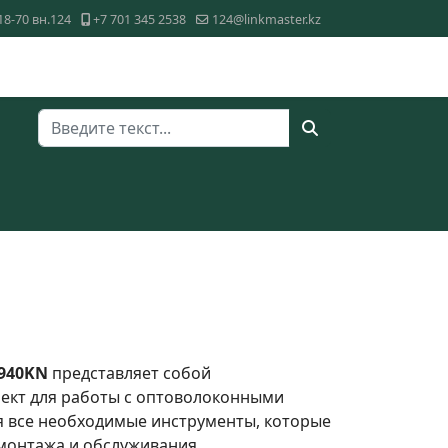
18-70 вн.124
+7 701 345 2538
124@linkmaster.kz
Поиск
-940KN
представляет собой
ект для работы с оптоволоконными
бя все необходимые инструменты, которые
 монтажа и обслуживания