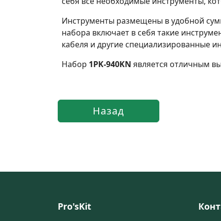
себя все необходимые инструменты, ко
Инструменты размещены в удобной сумк
набора включает в себя такие инструме
кабеля и другие специализированные и
Набор
1PK-940KN
является отличным вы
Pro'sKit
Конт