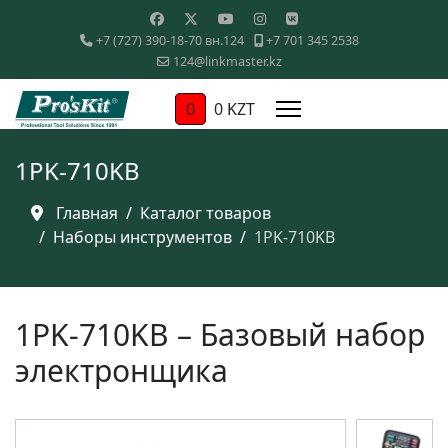
+7 (727) 390-18-70 вн.124
+7 701 345 2538
124@linkmaster.kz
0
0 KZT
1PK-710KB
Главная
Каталог товаров
Наборы инструментов
1PK-710KB
1PK-710KB – Базовый набор
электронщика