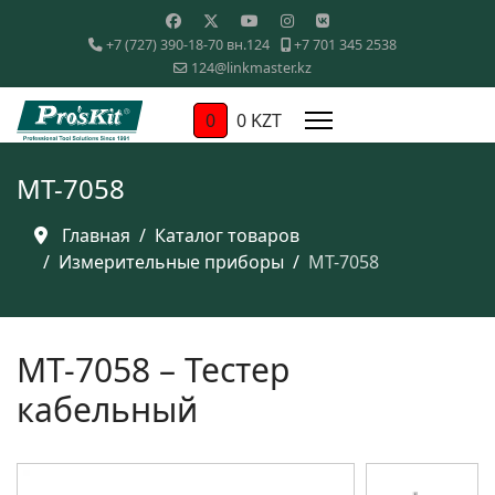
+7 (727) 390-18-70 вн.124
+7 701 345 2538
124@linkmaster.kz
0
0 KZT
MT-7058
Главная
Каталог товаров
Измерительные приборы
MT-7058
MT-7058 – Тестер
кабельный