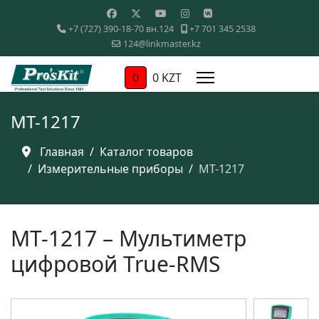
+7 (727) 390-18-70 вн.124
+7 701 345 2538
124@linkmaster.kz
0
0 KZT
MT-1217
Главная
Каталог товаров
Измерительные приборы
MT-1217
MT-1217 – Мультиметр
цифровой True-RMS