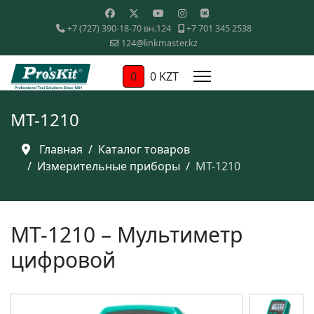
+7 (727) 390-18-70 вн.124
+7 701 345 2538
124@linkmaster.kz
0
0 KZT
MT-1210
Главная
Каталог товаров
Измерительные приборы
MT-1210
MT-1210 – Мультиметр
цифровой