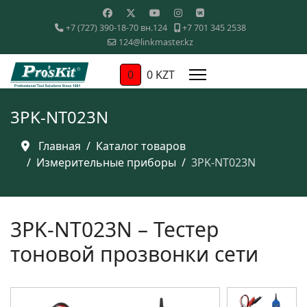
+7 (727) 390-18-70 вн.124
+7 701 345 2538
124@linkmaster.kz
0
0 KZT
3PK-NT023N
Главная
Каталог товаров
Измерительные приборы
3PK-NT023N
3PK-NT023N – Тестер
тоновой прозвонки сети