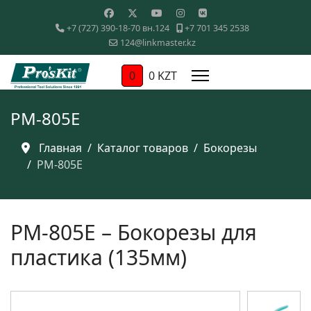
+7 (727) 390-18-70 вн.124
+7 701 345 2538
124@linkmaster.kz
0
0 KZT
PM-805E
Главная
Каталог товаров
Бокорезы
PM-805E
PM-805E – Бокорезы для
пластика (135мм)