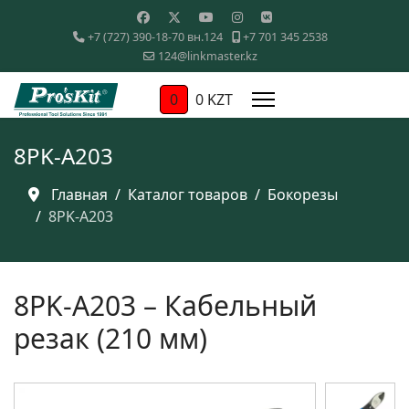
+7 (727) 390-18-70 вн.124
+7 701 345 2538
124@linkmaster.kz
0
0 KZT
8PK-A203
Главная
Каталог товаров
Бокорезы
8PK-A203
8PK-A203 – Кабельный
резак (210 мм)