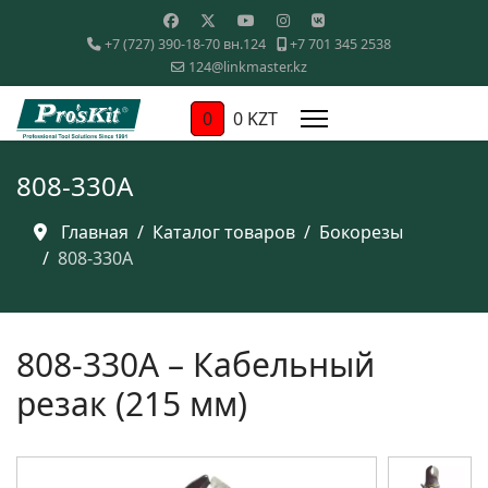
+7 (727) 390-18-70 вн.124
+7 701 345 2538
124@linkmaster.kz
0
0 KZT
808-330A
Главная
Каталог товаров
Бокорезы
808-330A
808-330A – Кабельный
резак (215 мм)